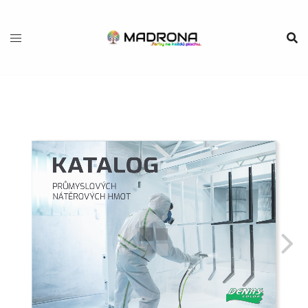
Preskočiť
na
obsah