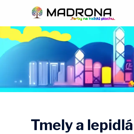
Preskočiť
na
obsah
Tmely a lepidlá