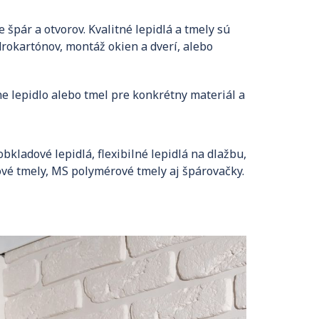
špár a otvorov. Kvalitné lepidlá a tmely sú
rokartónov, montáž okien a dverí, alebo
ne lepidlo alebo tmel pre konkrétny materiál a
kladové lepidlá, flexibilné lepidlá na dlažbu,
nové tmely, MS polymérové tmely aj špárovačky.