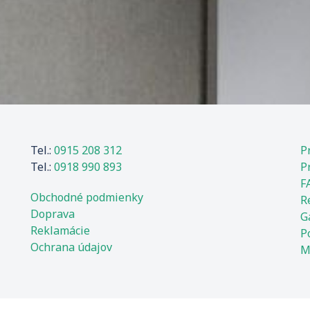
Tel.:
0915 208 312
P
Tel.:
0918 990 893
P
F
Obchodné podmienky
R
Doprava
G
Reklamácie
P
Ochrana údajov
M