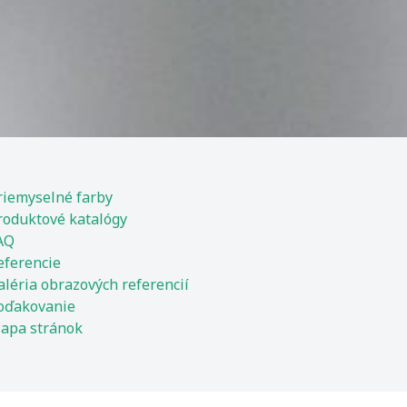
riemyselné farby
roduktové katalógy
AQ
eferencie
aléria obrazových referencií
oďakovanie
apa stránok