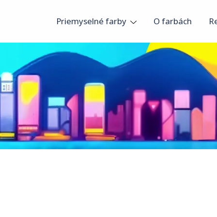
Priemyselné farby
O farbách
R