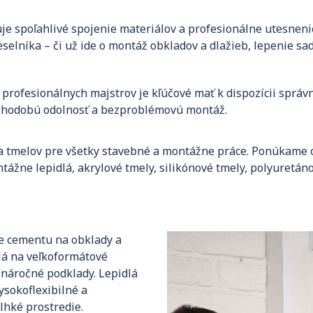
 spoľahlivé spojenie materiálov a profesionálne utesnenie 
elníka – či už ide o montáž obkladov a dlažieb, lepenie sad
a profesionálnych majstrov je kľúčové mať k dispozícii správ
 dlhodobú odolnosť a bezproblémovú montáž.
 a tmelov pre všetky stavebné a montážne práce. Ponúkame ob
ntážne lepidlá, akrylové tmely, silikónové tmely, polyuretá
ze cementu na obklady a
idlá na veľkoformátové
 náročné podklady. Lepidlá
ysokoflexibilné a
lhké prostredie.