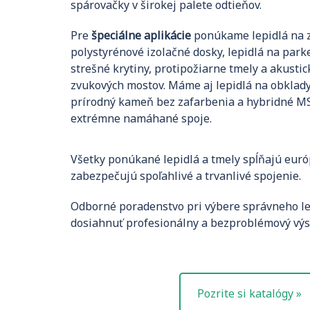
spárovačky v širokej palete odtieňov.
Pre
špeciálne aplikácie
ponúkame lepidlá na z
polystyrénové izolačné dosky, lepidlá na park
strešné krytiny, protipožiarne tmely a akusti
zvukových mostov. Máme aj lepidlá na obklady
prírodný kameň bez zafarbenia a hybridné MS
extrémne namáhané spoje.
Všetky ponúkané lepidlá a tmely spĺňajú európ
zabezpečujú spoľahlivé a trvanlivé spojenie.
Odborné poradenstvo pri výbere správneho le
dosiahnuť profesionálny a bezproblémový výs
Pozrite si katalógy »