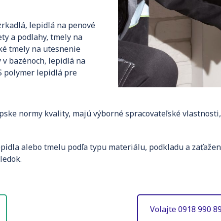
rkadlá, lepidlá na penové
ety a podlahy, tmely na
cké tmely na utesnenie
 v bazénoch, lepidlá na
 polymer lepidlá pre
ske normy kvality, majú výborné spracovateľské vlastnosti,
pidla alebo tmelu podľa typu materiálu, podkladu a zaťaž
ledok.
Volajte 0918 990 8