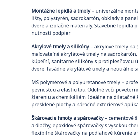
Montážne lepidlá a tmely
– univerzálne montá
lišty, polystyrén, sadrokartón, obklady a pan
dvere a izolačné materiály. Stavebné lepidlá 
nutnosti podpier.
Akrylové tmely a silikóny
– akrylové tmely na š
maľovateľné akrylátové tmely na sadrokartón, 
kúpeľní, sanitárne silikóny s protiplesňovou 
dvere, fasádne akrylátové tmely a neutrálne s
MS polymérové a polyuretánové tmely – profe
pevnosťou a elasticitou. Odolné voči poveter
žiareniu a chemikáliám. Ideálne na dilatačné š
presklené plochy a náročné exteriérové apliká
Škárovacie hmoty a spárovačky
– cementové š
a dlažby, epoxidové spárovačky s vysokou che
flexibilné škárovačky na podlahové kúrenie a 