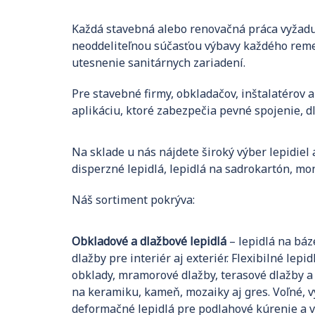
Každá stavebná alebo renovačná práca vyžaduje
neoddeliteľnou súčasťou výbavy každého remes
utesnenie sanitárnych zariadení.
Pre stavebné firmy, obkladačov, inštalatérov 
aplikáciu, ktoré zabezpečia pevné spojenie,
Na sklade u nás nájdete široký výber lepidiel
disperzné lepidlá, lepidlá na sadrokartón, mo
Náš sortiment pokrýva:
Obkladové a dlažbové lepidlá
– lepidlá na bá
dlažby pre interiér aj exteriér. Flexibilné lep
obklady, mramorové dlažby, terasové dlažby a
na keramiku, kameň, mozaiky aj gres. Voľné, v
deformačné lepidlá pre podlahové kúrenie a v