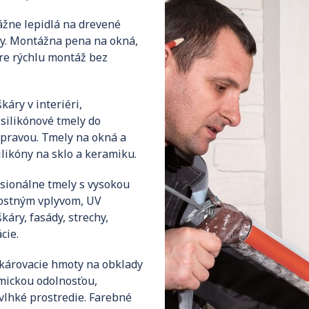
žne lepidlá na drevené
ely. Montážna pena na okná,
pre rýchlu montáž bez
káry v interiéri,
silikónové tmely do
úpravou. Tmely na okná a
ilikóny na sklo a keramiku.
sionálne tmely s vysokou
nostným vplyvom, UV
káry, fasády, strechy,
cie.
károvacie hmoty na obklady
mickou odolnosťou,
vlhké prostredie. Farebné