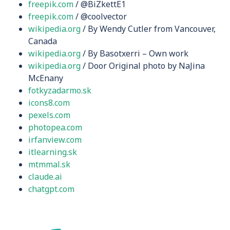
freepik.com
/ @BiZkettE1
freepik.com
/ @coolvector
wikipedia.org
/ By Wendy Cutler from Vancouver,
Canada
wikipedia.org
/ By Basotxerri – Own work
wikipedia.org
/ Door Original photo by NaJina
McEnany
fotkyzadarmo.sk
icons8.com
pexels.com
photopea.com
irfanview.com
itlearning.sk
mtmmal.sk
claude.ai
chatgpt.com