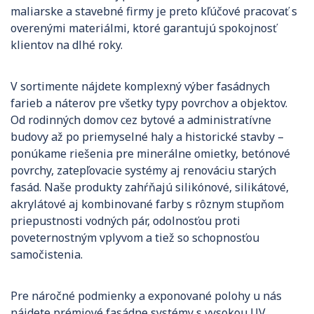
maliarske a stavebné firmy je preto kľúčové pracovať s
overenými materiálmi, ktoré garantujú spokojnosť
klientov na dlhé roky.
V sortimente nájdete komplexný výber fasádnych
farieb a náterov pre všetky typy povrchov a objektov.
Od rodinných domov cez bytové a administratívne
budovy až po priemyselné haly a historické stavby –
ponúkame riešenia pre minerálne omietky, betónové
povrchy, zatepľovacie systémy aj renováciu starých
fasád. Naše produkty zahŕňajú silikónové, silikátové,
akrylátové aj kombinované farby s rôznym stupňom
priepustnosti vodných pár, odolnosťou proti
poveternostným vplyvom a tiež so schopnosťou
samočistenia.
Pre náročné podmienky a exponované polohy u nás
nájdete prémiové fasádne systémy s vysokou UV