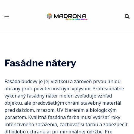
Preskočiť
na
obsah
Fasádne nátery
Fasáda budovy je jej vizitkou a zároveň prvou líniou
obrany proti poveternostným vplyvom. Profesionálne
vykonaný fasádny náter nielen zveľaďuje vzhľad
objektu, ale predovšetkým chráni stavebný materiál
pred dažďom, mrazom, UV žiarením a biologickým
porastom. Kvalitná fasádna farba musí vydržať roky
intenzívneho zaťaženia, zachovať si farbu a zabezpečiť
dlhodobú ochranu aj pri minimálnej údržbe. Pre