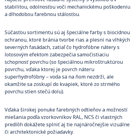
stabilitou, odolnosťou voči mechanickému poškodeniu
a dlhodobou farebnou stálosťou.
Súčasťou sortimentu sú aj špeciálne farby s biocídnou
ochranou, ktoré bránia tvorbe rias a plesní na vlhkých
severných fasádach, zatiaľ čo hydrofóbne nátery s
lotosovým efektom zabezpečia samočistiaciu
schopnosť povrchu (so špeciálnou mikroštruktúrou
povrchu, vďaka ktorej je povrch náteru
superhydrofóbny – voda sa na ňom nezdrží, ale
okamžite sa zoskupí do kvapiek, ktoré zo strmého
povrchu stien stečú dolu).
Vďaka širokej ponuke farebných odtieňov a možností
miešania podľa vzorkovníkov RAL, NCS či vlastných
predlôh dokážete splniť aj tie najnáročnejšie vizuálne
či architektonické požiadavky.