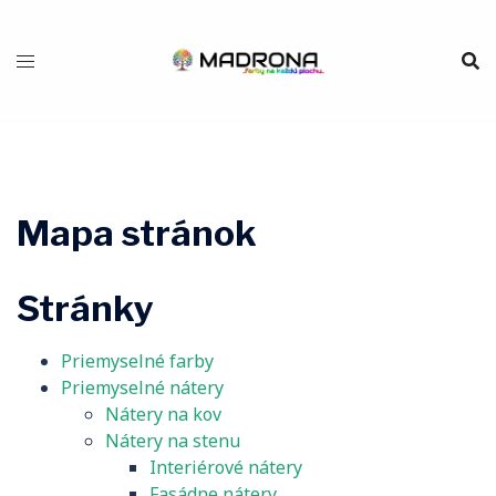
Preskočiť
na
obsah
Mapa stránok
Priemyselné farby
Priemyselné nátery
Nátery na kov
Nátery na stenu
Interiérové nátery
Fasádne nátery