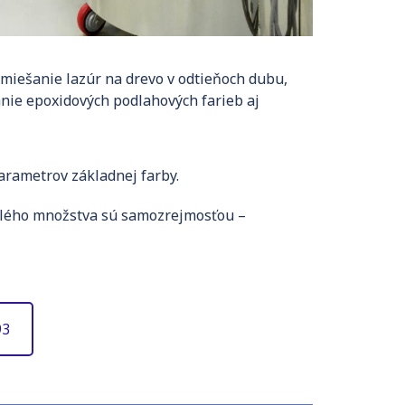
miešanie lazúr na drevo v odtieňoch dubu,
anie epoxidových podlahových farieb aj
arametrov základnej farby.
elého množstva sú samozrejmosťou –
93