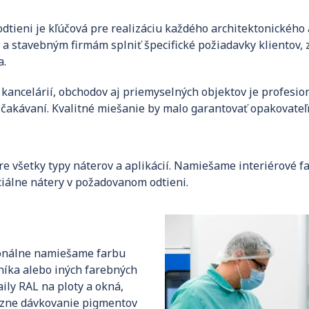
tieni je kľúčová pre realizáciu každého architektonického 
stavebným firmám splniť špecifické požiadavky klientov, zla
a.
 kancelárií, obchodov aj priemyselných objektov je profesi
očakávaní. Kvalitné miešanie by malo garantovať opakovateľ
 všetky typy náterov a aplikácií. Namiešame interiérové far
peciálne nátery v požadovanom odtieni.
onálne namiešame farbu
níka alebo iných farebných
ily RAL na ploty a okná,
cízne dávkovanie pigmentov