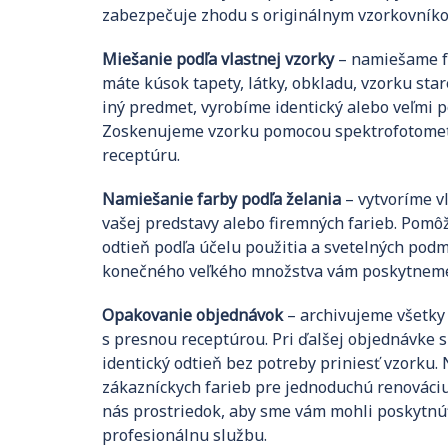
zabezpečuje zhodu s originálnym vzorkovník
Miešanie podľa vlastnej vzorky
– namiešame fa
máte kúsok tapety, látky, obkladu, vzorku sta
iný predmet, vyrobíme identický alebo veľmi p
Zoskenujeme vzorku pomocou spektrofotomet
receptúru.
Namiešanie farby podľa želania
– vytvoríme vl
vašej predstavy alebo firemných farieb. Pom
odtieň podľa účelu použitia a svetelných po
konečného veľkého množstva vám poskytneme
Opakovanie objednávok
– archivujeme všetky
s presnou receptúrou. Pri ďalšej objednávke
identický odtieň bez potreby priniesť vzorku.
zákazníckych farieb pre jednoduchú renováciu
nás prostriedok, aby sme vám mohli poskytnú
profesionálnu službu.