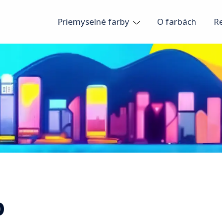
Priemyselné farby
O farbách
R
b