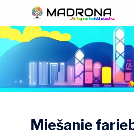
Preskočiť
na
obsah
Miešanie farie