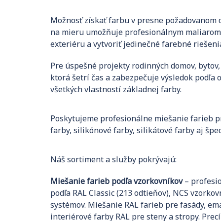
Možnosť získať farbu v presne požadovanom od
na mieru umožňuje profesionálnym maliarom a 
exteriéru a vytvoriť jedinečné farebné riešeni
Pre úspešné projekty rodinných domov, bytov,
ktorá šetrí čas a zabezpečuje výsledok podľa 
všetkých vlastností základnej farby.
Poskytujeme profesionálne miešanie farieb pre
farby, silikónové farby, silikátové farby aj š
Náš sortiment a služby pokrývajú:
Miešanie farieb podľa vzorkovníkov
– profesi
podľa RAL Classic (213 odtieňov), NCS vzorkov
systémov. Miešanie RAL farieb pre fasády, ema
interiérové farby RAL pre steny a stropy. Pre