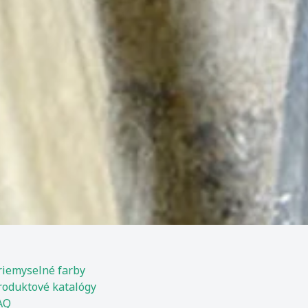
riemyselné farby
roduktové katalógy
AQ