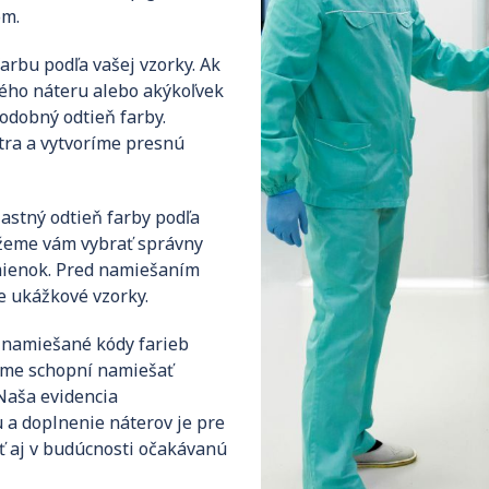
om.
rbu podľa vašej vzorky. Ak
rého náteru alebo akýkoľvek
odobný odtieň farby.
ra a vytvoríme presnú
astný odtieň farby podľa
ôžeme vám vybrať správny
dmienok. Pred namiešaním
 ukážkové vzorky.
 namiešané kódy farieb
 sme schopní namiešať
 Naša evidencia
 a doplnenie náterov je pre
ť aj v budúcnosti očakávanú