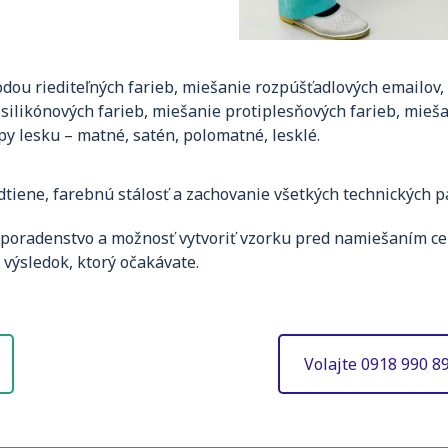
ou riediteľných farieb, miešanie rozpúšťadlových emailov, 
silikónových farieb, miešanie protiplesňových farieb, mieš
py lesku – matné, satén, polomatné, lesklé.
tiene, farebnú stálosť a zachovanie všetkých technických p
 poradenstvo a možnosť vytvoriť vzorku pred namiešaním c
ýsledok, ktorý očakávate.
Volajte 0918 990 8