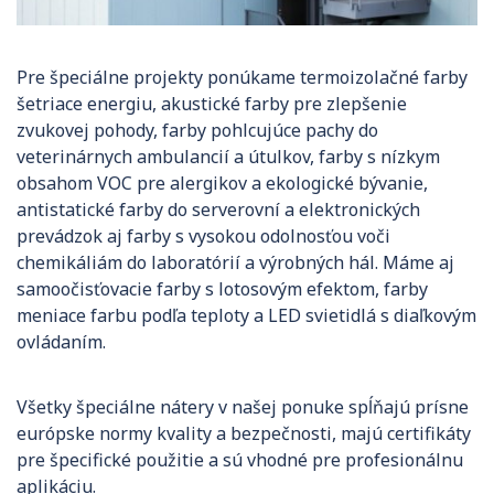
Pre špeciálne projekty ponúkame termoizolačné farby
šetriace energiu, akustické farby pre zlepšenie
zvukovej pohody, farby pohlcujúce pachy do
veterinárnych ambulancií a útulkov, farby s nízkym
obsahom VOC pre alergikov a ekologické bývanie,
antistatické farby do serverovní a elektronických
prevádzok aj farby s vysokou odolnosťou voči
chemikáliám do laboratórií a výrobných hál. Máme aj
samoočisťovacie farby s lotosovým efektom, farby
meniace farbu podľa teploty a LED svietidlá s diaľkovým
ovládaním.
Všetky špeciálne nátery v našej ponuke spĺňajú prísne
európske normy kvality a bezpečnosti, majú certifikáty
pre špecifické použitie a sú vhodné pre profesionálnu
aplikáciu.