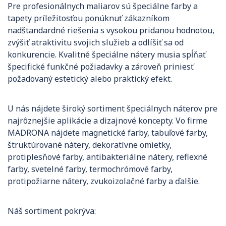
Pre profesionálnych maliarov sú špeciálne farby a
tapety príležitosťou ponúknuť zákazníkom
nadštandardné riešenia s vysokou pridanou hodnotou,
zvýšiť atraktivitu svojich služieb a odlíšiť sa od
konkurencie. Kvalitné špeciálne nátery musia spĺňať
špecifické funkčné požiadavky a zároveň priniesť
požadovaný estetický alebo praktický efekt.
U nás nájdete široký sortiment špeciálnych náterov pre
najrôznejšie aplikácie a dizajnové koncepty. Vo firme
MADRONA nájdete magnetické farby, tabuľové farby,
štruktúrované nátery, dekoratívne omietky,
protiplesňové farby, antibakteriálne nátery, reflexné
farby, svetelné farby, termochrómové farby,
protipožiarne nátery, zvukoizolačné farby a ďalšie.
Náš sortiment pokrýva: