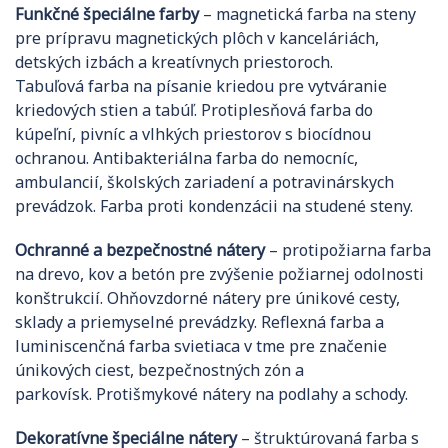
Funkčné špeciálne farby
– magnetická farba na steny
pre prípravu magnetických plôch v kanceláriách,
detských izbách a kreatívnych priestoroch.
Tabuľová farba na písanie kriedou pre vytváranie
kriedových stien a tabúľ. Protiplesňová farba do
kúpeľní, pivníc a vlhkých priestorov s biocídnou
ochranou. Antibakteriálna farba do nemocníc,
ambulancií, školských zariadení a potravinárskych
prevádzok. Farba proti kondenzácii na studené steny.
Ochranné a bezpečnostné nátery
– protipožiarna farba
na drevo, kov a betón pre zvýšenie požiarnej odolnosti
konštrukcií. Ohňovzdorné nátery pre únikové cesty,
sklady a priemyselné prevádzky. Reflexná farba a
luminiscenčná farba svietiaca v tme pre značenie
únikových ciest, bezpečnostných zón a
parkovísk. Protišmykové nátery na podlahy a schody.
Dekoratívne špeciálne nátery
– štruktúrovaná farba s