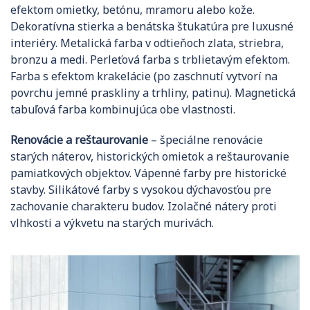
efektom omietky, betónu, mramoru alebo kože.
Dekoratívna stierka a benátska štukatúra pre luxusné
interiéry. Metalická farba v odtieňoch zlata, striebra,
bronzu a medi. Perleťová farba s trblietavým efektom.
Farba s efektom krakelácie (po zaschnutí vytvorí na
povrchu jemné praskliny a trhliny, patinu). Magnetická
tabuľová farba kombinujúca obe vlastnosti.
Renovácie a reštaurovanie
– špeciálne renovácie
starých náterov, historických omietok a reštaurovanie
pamiatkových objektov. Vápenné farby pre historické
stavby. Silikátové farby s vysokou dýchavosťou pre
zachovanie charakteru budov. Izolačné nátery proti
vlhkosti a výkvetu na starých murivách.