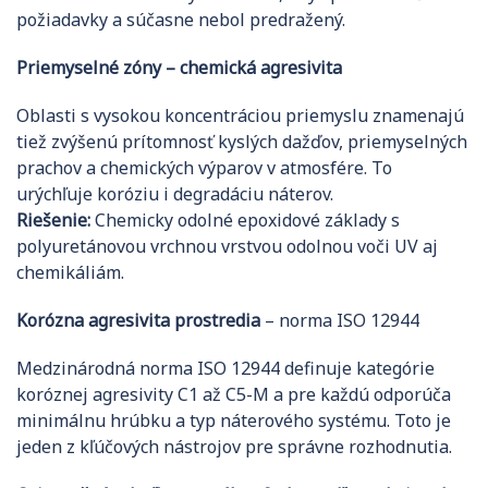
požiadavky a súčasne nebol predražený.
Priemyselné zóny – chemická agresivita
Oblasti s vysokou koncentráciou priemyslu znamenajú
tiež zvýšenú prítomnosť kyslých dažďov, priemyselných
prachov a chemických výparov v atmosfére. To
urýchľuje koróziu i degradáciu náterov.
Riešenie:
Chemicky odolné epoxidové základy s
polyuretánovou vrchnou vrstvou odolnou voči UV aj
chemikáliám.
Korózna agresivita prostredia
– norma ISO 12944
Medzinárodná norma ISO 12944 definuje kategórie
koróznej agresivity C1 až C5-M a pre každú odporúča
minimálnu hrúbku a typ náterového systému. Toto je
jeden z kľúčových nástrojov pre správne rozhodnutia.