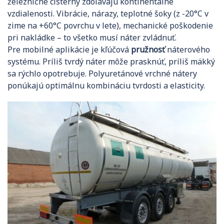
železničné cisterny zdolávajú kontinentálne
vzdialenosti. Vibrácie, nárazy, teplotné šoky (z -20°C v
zime na +60°C povrchu v lete), mechanické poškodenie
pri nakládke – to všetko musí náter zvládnuť.
Pre mobilné aplikácie je kľúčová
pružnosť
náterového
systému. Príliš tvrdý náter môže prasknúť, príliš mäkký
sa rýchlo opotrebuje. Polyuretánové vrchné nátery
ponúkajú optimálnu kombináciu tvrdosti a elasticity.