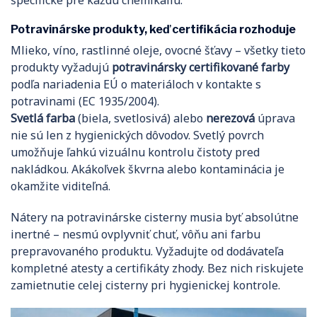
špecifické pre každú chemikáliu.
Potravinárske produkty, keď certifikácia rozhoduje
Mlieko, víno, rastlinné oleje, ovocné šťavy – všetky tieto
produkty vyžadujú
potravinársky certifikované farby
podľa nariadenia EÚ o materiáloch v kontakte s
potravinami (EC 1935/2004).
Svetlá farba
(biela, svetlosivá) alebo
nerezová
úprava
nie sú len z hygienických dôvodov. Svetlý povrch
umožňuje ľahkú vizuálnu kontrolu čistoty pred
nakládkou. Akákoľvek škvrna alebo kontaminácia je
okamžite viditeľná.
Nátery na potravinárske cisterny musia byť absolútne
inertné – nesmú ovplyvniť chuť, vôňu ani farbu
prepravovaného produktu. Vyžadujte od dodávateľa
kompletné atesty a certifikáty zhody. Bez nich riskujete
zamietnutie celej cisterny pri hygienickej kontrole.