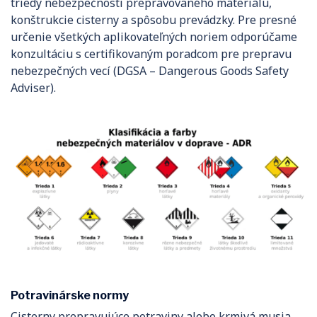
triedy nebezpečnosti prepravovaného materiálu,
konštrukcie cisterny a spôsobu prevádzky. Pre presné
určenie všetkých aplikovateľných noriem odporúčame
konzultáciu s certifikovaným poradcom pre prepravu
nebezpečných vecí (DGSA – Dangerous Goods Safety
Adviser).
Potravinárske normy
Cisterny prepravujúce potraviny alebo krmivá musia