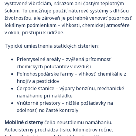
vystavené vibráciám, nárazom ani častým teplotným
šokom. To umožňuje použiť náterové systémy s dlhšou
životnosťou, ale zároveň je potrebné venovať pozornosť
lokálnym podmienkam – vlhkosti, chemickej atmosfére
v okolí, prístupu k údržbe.
Typické umiestnenia statických cisterien:
Priemyselné areály – zvýšená prítomnosť
chemických polutantov v ovzduší
Poľnohospodárske farmy – vlhkosť, chemikálie z
hnojív a pesticídov
Čerpacie stanice – výpary benzínu, mechanické
namáhanie pri nakládke
Vnútorné priestory – nižšie požiadavky na
odolnosť, no časté kontroly
Mobilné cisterny
čelia neustálemu namáhaniu.
Autocisterny prechádza tisíce kilometrov ročne,