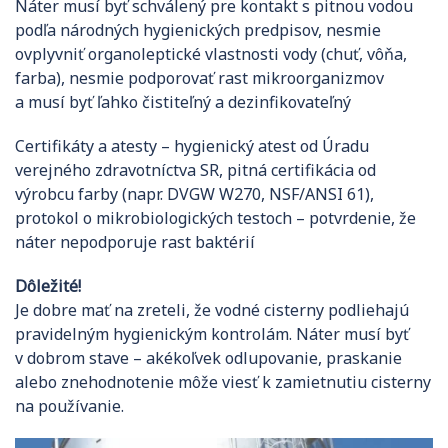
Náter musí byť schválený pre kontakt s pitnou vodou
podľa národných hygienických predpisov, nesmie
ovplyvniť organoleptické vlastnosti vody (chuť, vôňa,
farba), nesmie podporovať rast mikroorganizmov
a musí byť ľahko čistiteľný a dezinfikovateľný
Certifikáty a atesty – hygienický atest od Úradu
verejného zdravotníctva SR, pitná certifikácia od
výrobcu farby (napr. DVGW W270, NSF/ANSI 61),
protokol o mikrobiologických testoch – potvrdenie, že
náter nepodporuje rast baktérií
Dôležité!
Je dobre mať na zreteli, že vodné cisterny podliehajú
pravidelným hygienickým kontrolám. Náter musí byť
v dobrom stave – akékoľvek odlupovanie, praskanie
alebo znehodnotenie môže viesť k zamietnutiu cisterny
na používanie.