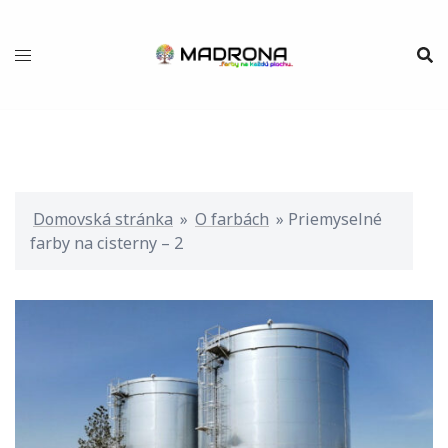
Preskočiť
na
obsah
Domovská stránka
»
O farbách
»
Priemyselné
farby na cisterny – 2