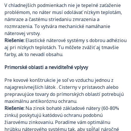
V chladnejších podmienkach nie je tepelné zaťaženie
problémom, no náter musí odolávať nízkym teplotám,
námraze a častému striedaniu zmrazenia a
rozmrazenia. To vytvára mechanické namáhanie
náterovej vrstvy.
Riešenie:
Elastické náterové systémy s dobrou adhéziou
aj pri nízkych teplotách. Tu môžete zvážiť aj tmavšie
farby, ak to nevadí obsahu.
Primorské oblasti a neviditeľné vplyvy
Pre kovové konštrukcie je soľ vo vzduchu jednou z
najagresívnejších látok . Cisterny v prístavoch alebo
prepravujúce tovary do prímorských oblastí potrebujú
maximálnu antikoróznu ochranu.
Riešenie:
Na zinok bohaté základové nátery (60-80%
zinku) poskytujú katódovú ochranu podobnú
žiarovému zinkovaniu. Poradíme vám optimálnu
hrúbku náterového systému tak, aby spĺňal náročné