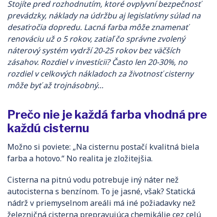
Stojíte pred rozhodnutím, ktoré ovplyvní bezpečnosť
prevádzky, náklady na údržbu aj legislatívny súlad na
desaťročia dopredu. Lacná farba môže znamenať
renováciu už o 5 rokov, zatiaľ čo správne zvolený
náterový systém vydrží 20-25 rokov bez väčších
zásahov. Rozdiel v investícii? Často len 20-30%, no
rozdiel v celkových nákladoch za životnosť cisterny
môže byť až trojnásobný…
Prečo nie je každá farba vhodná pre
každú cisternu
Možno si poviete: „Na cisternu postačí kvalitná biela
farba a hotovo.“ No realita je zložitejšia.
Cisterna na pitnú vodu potrebuje iný náter než
autocisterna s benzínom. To je jasné, však? Statická
nádrž v priemyselnom areáli má iné požiadavky než
železničná cisterna prepravujúca chemikálie cez celú