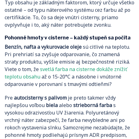
Typ obsahu je základným faktorom, ktorý určuje všetko
ostatné – od typu náterového systému cez farbu až po
certifikácie. To, čo sa deje vnútri cisterny, priamo
ovplyvňuje i to, aký náter potrebujete zvonku.
Pohonné hmoty v cisterne – každý stupeň sa počíta
Benzín, nafta a vykurovacie oleje
sú citlivé na teplotu.
Pri prehriatí sa zvyšuje odparovanie, čo znamená
straty produktu, vyššie emisie aj bezpečnostné riziká.
Viete o tom, že
svetlá farba na cisterne dokáže znížiť
teplotu obsahu
až o 15-20°C a násobne i vnútorné
odparovanie v porovnaní s tmavými odtieňmi?
Pre
autocisterny s palivom
je preto takmer vždy
najlepšou voľbou
biela
alebo
strieborná farba
s
vysokou odrazivosťou UV žiarenia. Polyuretánový
vrchný náter zabezpečí, že farba nevybledne ani po
rokoch vystavenia slnku. Samozrejme nezabúdajte, že
pohonné hmoty podliehajú prísnym ADR predpisom,