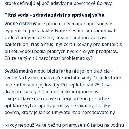
ktoré definujú aj požiadavky na povrchové úpravy.
Pitná voda – zdravie závisí na správnej voľbe
Vodné cisterny
pre pitné účely majú najprísnejšie
hygienické požiadavky. Náter nesmie kontaminovať
vodu žiadnymi látkami, nesmie podporovať rast
baktérií ani rias a musí byť certifikovaný pre kontakt s
pitnou vodou podľa platných hygienických predpisov.
Cítite za tým tú náročnosť problematiky?
Svetlá modrá
alebo
biela farba
nie je len tradícia –
svetlé farby minimalizujú zahriatie vody, čo je kritické
pre zachovanie jej kvality. Pri teplote nad 25°C sa
dramaticky urýchľuje rast mikroorganizmov.
Dvojzložkové epoxidové nátery určené pre pitné
aplikácie vytvárajú hygienicky nezávadný, hladký
povrch, ktorý je ľahko umývateľný a nereagovateľný.
Nikdy nepoužívajte bežnú priemyselnú farbu na vodnú