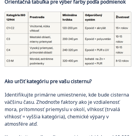
Orientačná tabuľka pre výber farby podľa podmienok
Ako určiť kategóriu pre vašu cisternu?
Identifikujte primárne umiestnenie, kde bude cisterna
väčšinu času. Zhodnoťte faktory ako je vzdialenosť
mora, prítomnosť priemyslu v okolí, vlhkosť (trvalá
vlhkosť = vyššia kategória), chemické výpary v
atmosfére atď.