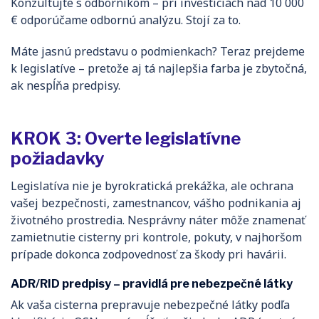
Konzultujte s odborníkom – pri investíciách nad 10 000
€ odporúčame odbornú analýzu. Stojí za to.
Máte jasnú predstavu o podmienkach? Teraz prejdeme
k legislatíve – pretože aj tá najlepšia farba je zbytočná,
ak nespĺňa predpisy.
KROK 3: Overte legislatívne
požiadavky
Legislatíva nie je byrokratická prekážka, ale ochrana
vašej bezpečnosti, zamestnancov, vášho podnikania aj
životného prostredia. Nesprávny náter môže znamenať
zamietnutie cisterny pri kontrole, pokuty, v najhoršom
prípade dokonca zodpovednosť za škody pri havárii.
ADR/RID predpisy – pravidlá pre nebezpečné látky
Ak vaša cisterna prepravuje nebezpečné látky podľa