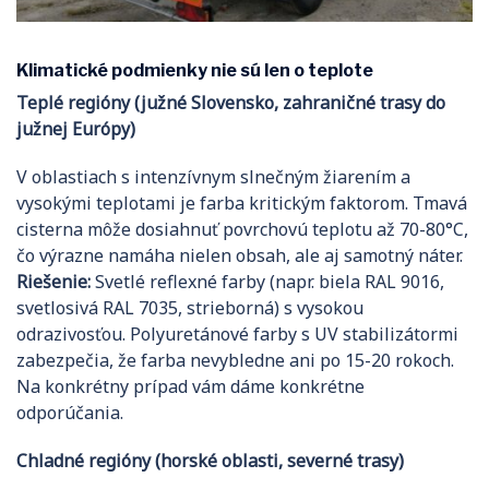
Klimatické podmienky nie sú len o teplote
Teplé regióny (južné Slovensko, zahraničné trasy do
južnej Európy)
V oblastiach s intenzívnym slnečným žiarením a
vysokými teplotami je farba kritickým faktorom. Tmavá
cisterna môže dosiahnuť povrchovú teplotu až 70-80°C,
čo výrazne namáha nielen obsah, ale aj samotný náter.
Riešenie:
Svetlé reflexné farby (napr. biela RAL 9016,
svetlosivá RAL 7035, strieborná) s vysokou
odrazivosťou. Polyuretánové farby s UV stabilizátormi
zabezpečia, že farba nevybledne ani po 15-20 rokoch.
Na konkrétny prípad vám dáme konkrétne
odporúčania.
Chladné regióny (horské oblasti, severné trasy)