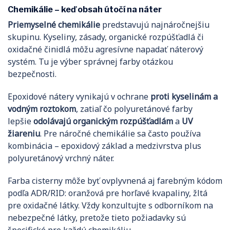
Chemikálie – keď obsah útočí na náter
Priemyselné chemikálie
predstavujú najnáročnejšiu
skupinu. Kyseliny, zásady, organické rozpúšťadlá či
oxidačné činidlá môžu agresívne napadať náterový
systém. Tu je výber správnej farby otázkou
bezpečnosti.
Epoxidové nátery vynikajú v ochrane
proti kyselinám a
vodným roztokom
, zatiaľ čo polyuretánové farby
lepšie
odolávajú organickým rozpúšťadlám
a
UV
žiareniu
. Pre náročné chemikálie sa často používa
kombinácia – epoxidový základ a medzivrstva plus
polyuretánový vrchný náter.
Farba cisterny môže byť ovplyvnená aj farebným kódom
podľa ADR/RID: oranžová pre horľavé kvapaliny, žltá
pre oxidačné látky. Vždy konzultujte s odborníkom na
nebezpečné látky, pretože tieto požiadavky sú