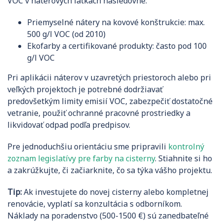
VOC v náterových látkach nasledovne:
Priemyselné nátery na kovové konštrukcie: max.
500 g/l VOC (od 2010)
Ekofarby a certifikované produkty: často pod 100
g/l VOC
Pri aplikácii náterov v uzavretých priestoroch alebo pri
veľkých projektoch je potrebné dodržiavať
predovšetkým limity emisií VOC, zabezpečiť dostatočné
vetranie, použiť ochranné pracovné prostriedky a
likvidovať odpad podľa predpisov.
Pre jednoduchšiu orientáciu sme pripravili
kontrolný
zoznam legislatívy pre farby na cisterny
. Stiahnite si ho
a zakrúžkujte, či začiarknite, čo sa týka vášho projektu.
Tip:
Ak investujete do novej cisterny alebo kompletnej
renovácie, vyplatí sa konzultácia s odborníkom.
Náklady na poradenstvo (500-1500 €) sú zanedbateľné