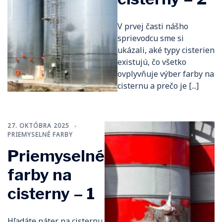
V prvej časti nášho
sprievodcu sme si
ukázali, aké typy cisterien
existujú, čo všetko
ovplyvňuje výber farby na
cisternu a prečo je [...]
27. OKTÓBRA 2025
PRIEMYSELNÉ FARBY
Priemyselné
farby na
cisterny – 1
Hľadáte náter na cisternu,