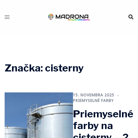
Preskočiť
na
obsah
Značka:
cisterny
15. NOVEMBRA 2025
PRIEMYSELNÉ FARBY
Priemyselné
farby na
cisterny – 2