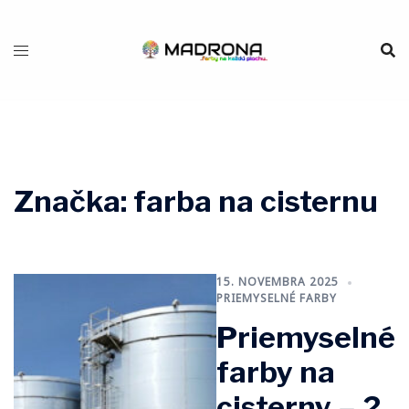
Preskočiť
na
obsah
Značka:
farba na cisternu
15. NOVEMBRA 2025
PRIEMYSELNÉ FARBY
Priemyselné
farby na
cisterny – 2