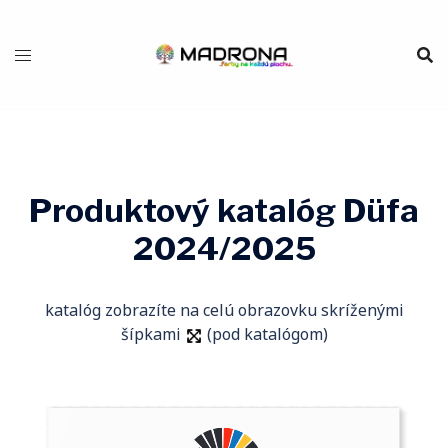
Preskočiť
na
obsah
Produktový katalóg Düfa
2024/2025
katalóg zobrazíte na celú obrazovku skríženými
šípkami
(pod katalógom)