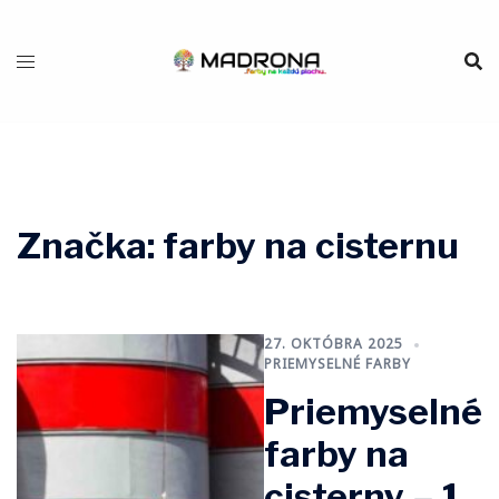
Preskočiť
na
obsah
Značka:
farby na cisternu
27. OKTÓBRA 2025
PRIEMYSELNÉ FARBY
Priemyselné
farby na
cisterny – 1