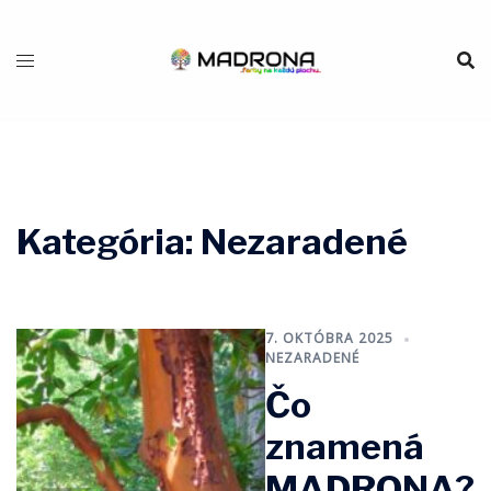
Preskočiť
na
obsah
Kategória:
Nezaradené
7. OKTÓBRA 2025
NEZARADENÉ
Čo
znamená
MADRONA?