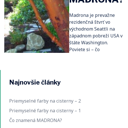
Madrona je prevažne
rezidenčná štvrť vo
východnom Seattli na
západnom pobreží USA v
štáte Washington.
Poviete si – čo
Najnovšie články
Priemyselné farby na cisterny – 2
Priemyselné farby na cisterny – 1
Čo znamená MADRONA?