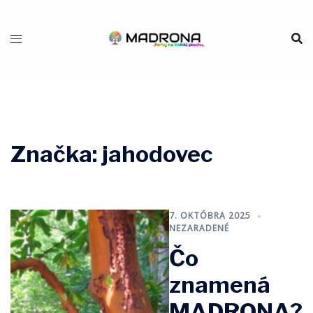
Preskočiť
na
obsah
Značka:
jahodovec
7. OKTÓBRA 2025
NEZARADENÉ
Čo
znamená
MADRONA?