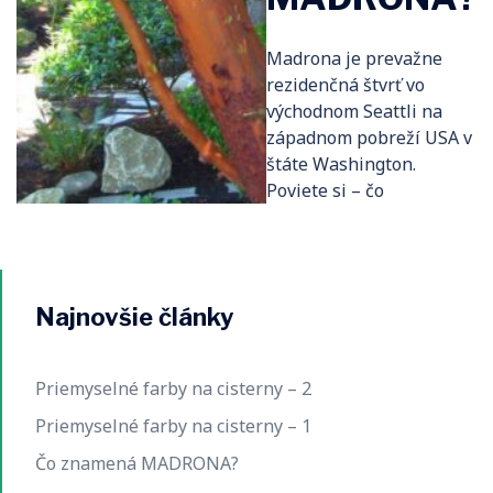
Madrona je prevažne
rezidenčná štvrť vo
východnom Seattli na
západnom pobreží USA v
štáte Washington.
Poviete si – čo
Najnovšie články
Priemyselné farby na cisterny – 2
Priemyselné farby na cisterny – 1
Čo znamená MADRONA?